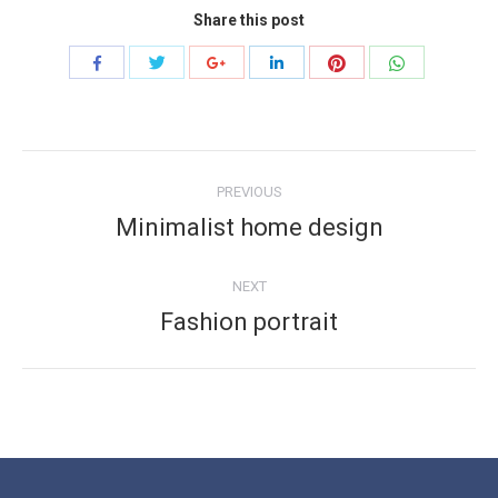
Share this post
Share
Share
Share
Share
Share
Share
with
with
with
with
with
with
Twitter
Pinterest
WhatsApp
Facebook
Google+
LinkedIn
Project
PREVIOUS
navigation
Minimalist home design
Previous
project:
NEXT
Fashion portrait
Next
project: